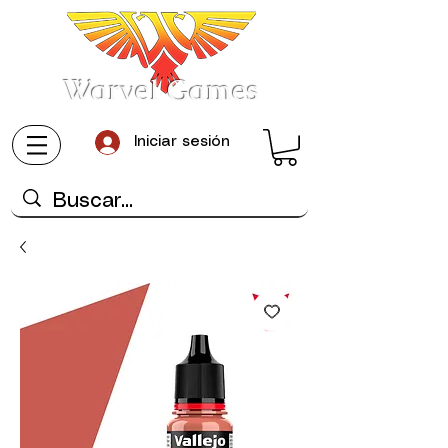
Warvel Games
Iniciar sesión