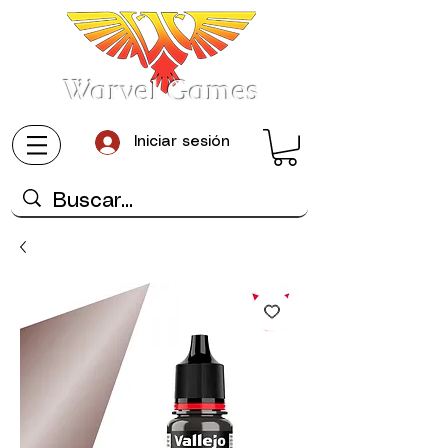
Warvel Games
Iniciar sesión