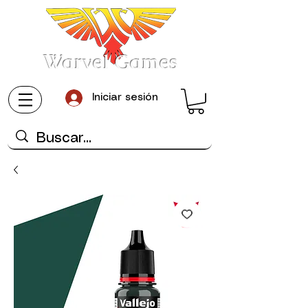
Warvel Games
Iniciar sesión