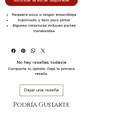
Notificar al estar disponible
Requiere poco o ningún ensamblaje
Imprimado y listo para pintar
Algunas miniaturas incluyen partes
translúcidas
Altura aproximada
Zombi femenino: 35 mm
Zombi masculino: 36 mm
No hay reseñas todavía
Contenido:
Comparte tu opinión. Deja la primera
2 miniaturas - 2 zombis
reseña.
2 peanas redondas de plástico (25
mm)
Dejar una reseña
Podría Gustarte