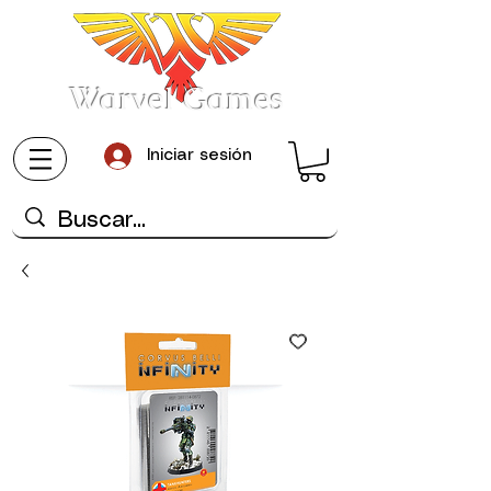
Warvel Games
Iniciar sesión