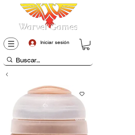
Warvel Games
Iniciar sesión