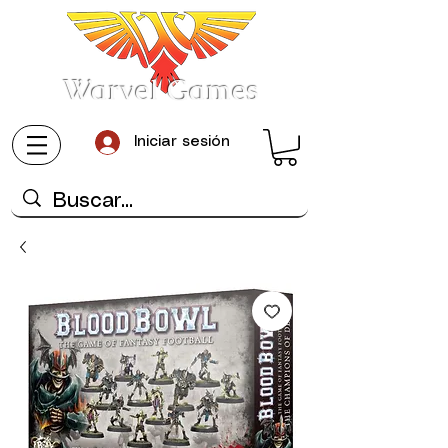
Warvel Games
Iniciar sesión