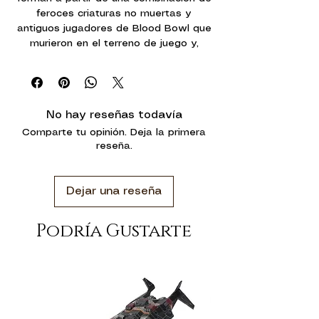
feroces criaturas no muertas y
antiguos jugadores de Blood Bowl que
murieron en el terreno de juego y,
mediante artes nigrománticas, han
recibido la oportunidad de una segunda
carrera deportiva. El más famoso de
los equipos de Shambling Undead que
No hay reseñas todavía
ha pisado (¡o manchado!) un campo de
Comparte tu opinión. Deja la primera
juego en los últimos años es el de los
reseña.
formidables Champions of Death.
La caja de equipo Champions of Death
Dejar una reseña
contiene 14 jugadores de plástico
multicomponente cubiertos en
armadura oxidada, y ocho accesorios
Podría Gustarte
temáticos de juego:
- 2 Mummies
- 2 Wights
- 2 Ghouls
- 4 Zombies