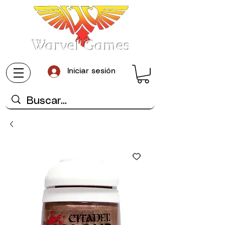
Warvel Games
Iniciar sesión