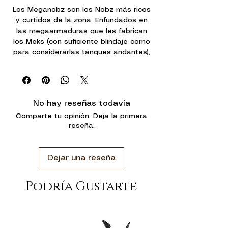
Los Meganobz son los Nobz más ricos
y curtidos de la zona. Enfundados en
las megaarmaduras que les fabrican
los Meks (con suficiente blindaje como
para considerarlas tanques andantes),
estos Nobz son inmunes a andanadas
que destrozarían al resto de Orks.
Esta caja de miniaturas de plástico
multicomponente contiene tres
No hay reseñas todavía
Meganobz. Cada uno de ellos está
Comparte tu opinión. Deja la primera
armado con una garra de kombate y
reseña.
un akribillador acoplado, que puede
convertirse en un kombi-lanzakohetez o
en un kombi-kemakema. Además de
Dejar una reseña
todo ese dakka, la caja también incluye
suficientes piezas opcionales para que
cada Meganob tenga un par de
Podría Gustarte
motozierras.
Un Meganob puede montarse como Big
Mek en megaarmadura con una mega
pipa ezpezial y una garra de kombate,