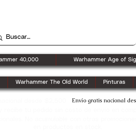
ammer 40,000
Warhammer Age of Si
Warhammer The Old World
Pinturas
Envío gratis nacional de
 nacional desde $2,500
recibe tu pedido sin costo de envío en com
cionales. No acumulable con otras promocione
en productos en stock.