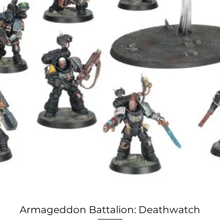
Armageddon Battalion: Deathwatch
Vista rápida