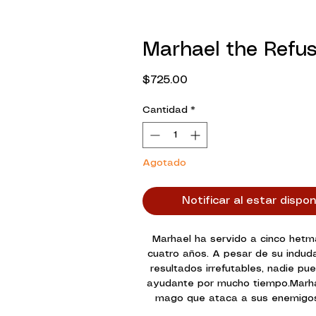
Marhael the Refu
Precio
$725.00
Cantidad
*
Agotado
Notificar al estar dispon
Marhael ha servido a cinco hetm
cuatro años. A pesar de su induda
resultados irrefutables, nadie pu
ayudante por mucho tiempo.Marha
mago que ataca a sus enemigo
Espectral, que inflige daño mágic