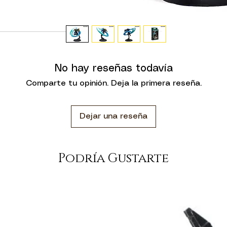
mente.
rsonaje con alta
ia.Él es inmune al
.
No hay reseñas todavía
e. No está pensado
Comparte tu opinión. Deja la primera reseña.
e 14 años o menos.
este producto se
 ensamblar.
Dejar una reseña
en variar de los
rvus Belli
Podría Gustarte