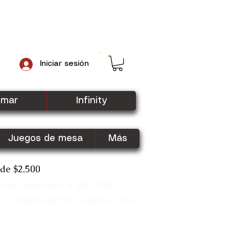
Iniciar sesión
gmar
Infinity
Juegos de mesa
Más
sde $2,500
pras mayores a $2,500
Shop Now
s o descuentos. Aplica solo