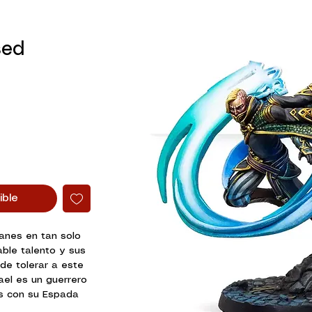
sed
ible
anes en tan solo
ble talento y sus
ede tolerar a este
el es un guerrero
s con su Espada
o, del cual no se