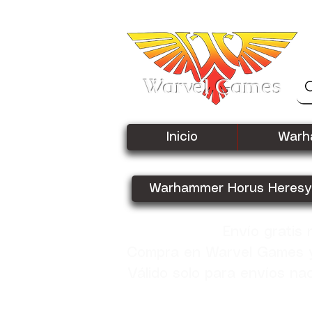
Warvel Games
Inicio
Warh
Warhammer Horus Heresy
Envío gratis
Compra en Warvel Games y 
Válido solo para envíos na