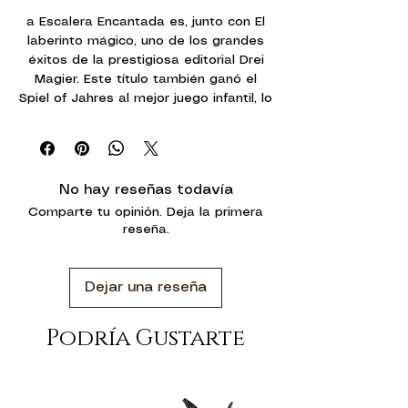
a Escalera Encantada es, junto con El
laberinto mágico, uno de los grandes
éxitos de la prestigiosa editorial Drei
Magier. Este título también ganó el
Spiel of Jahres al mejor juego infantil, lo
cual es garantía de calidad.
En el juego, los jugadores compiten por
ser los primeros en llegar a lo alto de
las escaleras y asustar al fantasma
No hay reseñas todavía
que vive allí, pero el fantasma también
Comparte tu opinión. Deja la primera
quiere jugar con ellos y les irá
reseña.
convirtiendo en fantasmas mientras
ellos suben las escaleras. los
jugadores deberán recordar quien es
Dejar una reseña
quien, para poder ganar la partida.
Podría Gustarte