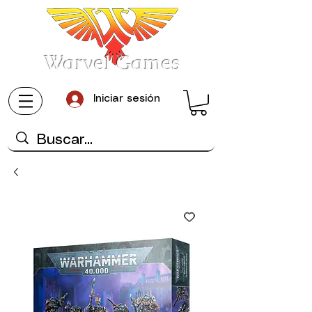
Warvel Games
Iniciar sesión