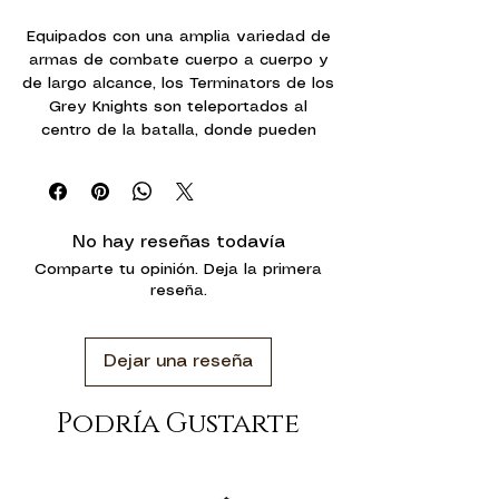
Equipados con una amplia variedad de
armas de combate cuerpo a cuerpo y
de largo alcance, los Terminators de los
Grey Knights son teleportados al
centro de la batalla, donde pueden
exterminar a sus enemigos rápida y
eficazmente.
Estas miniaturas de Terminators de los
No hay reseñas todavía
Grey Knights muestran una amplia
Comparte tu opinión. Deja la primera
gama de detalles asombrosos, desde
reseña.
la rica iconografía, los libros y cráneos,
pasando por los elegantes sellos de
pureza, cadenas, prendas onduladas y
Dejar una reseña
la heráldica personal sobre sus
hombros. Su armadura es la típica del
Space Marine, pero además sugiere la
Podría Gustarte
influencia de un diseño más antiguo y
sus amplias poses indican el inmenso
poder que destilan los Grey