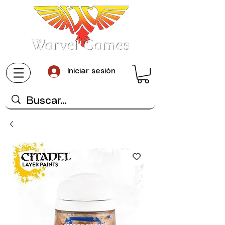
Warvel Games
Iniciar sesión