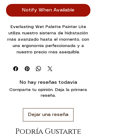
Notify When Available
Everlasting Wet Palette Painter Lite
utiliza nuestro sistema de hidratación
más avanzado hasta el momento, con
una ergonomía perfeccionada y a
nuestro precio más asequible.
Avalado por decenas de pintores
profesionales a nivel mundial.
El mejor sistema de hidratación del
mundo para pinturas acrílicas.
No hay reseñas todavía
Espumas de larga duración y
Comparte tu opinión. Deja la primera
resistentes al moho.
reseña.
Papeles de hidratación hechos a
medida para pintar miniaturas.
50 hojas de hidratación, 2 almohadillas
Dejar una reseña
de espuma, 1 Everlasting Wet Palette
Painter Lite.
Podría Gustarte