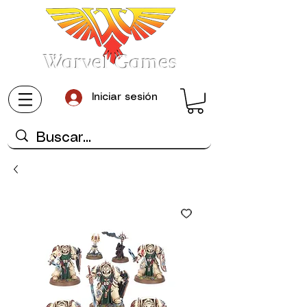
Warvel Games
Iniciar sesión