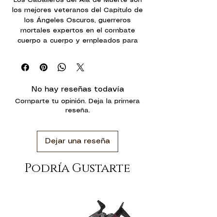
los mejores veteranos del Capítulo de
los Ángeles Oscuros, guerreros
mortales expertos en el combate
cuerpo a cuerpo y empleados para
quebrar la espina dorsal del enemigo,
asegurando objetivos altamente
vitales o recuperando secretos
prohibidos incluso a sus hermanos de
No hay reseñas todavía
batalla. Ataviados con barrocas
Comparte tu opinión. Deja la primera
armaduras de Exterminador y
reseña.
equipados con el mejor armamento del
Capítulo, los escuadrones de
Caballeros del Ala de Muerte se
Dejar una reseña
teleportan al corazon del combate,
donde se abren paso entre sus
enemigos hasta obtener una victorial
Podría Gustarte
total.
Con este kit multicomponente de
plástico podrás montar cinco
Caballeros del Ala de Muerte,