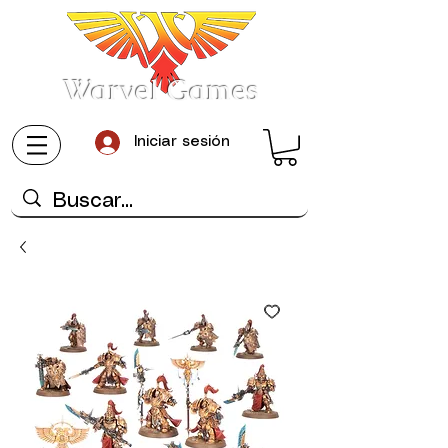
Warvel Games
Iniciar sesión