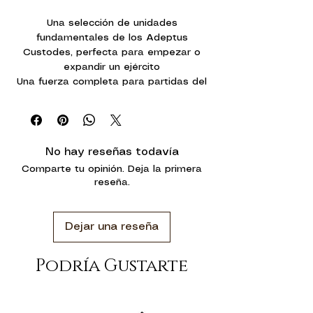
Una selección de unidades
fundamentales de los Adeptus
Custodes, perfecta para empezar o
expandir un ejército
Una fuerza completa para partidas del
formato Patrulla con 14 miniaturas
multicomponente de plástico en una
sola caja
Ahorra dinero comprándolas en una
No hay reseñas todavía
sola caja y no por separado
Comparte tu opinión. Deja la primera
reseña.
Dejar una reseña
Podría Gustarte