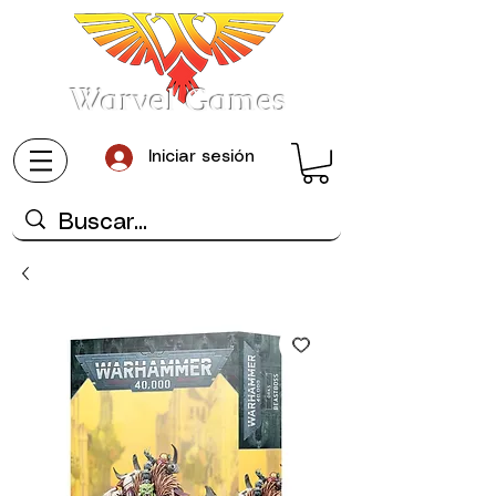
Warvel Games
Iniciar sesión