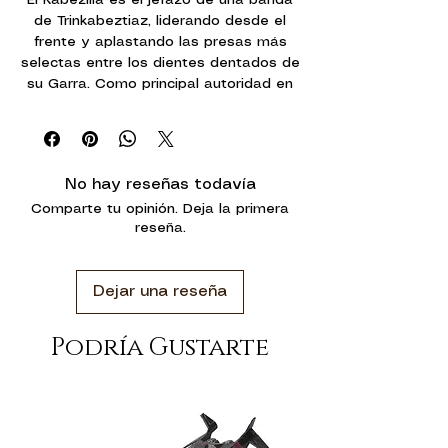
de Trinkabeztiaz, liderando desde el
frente y aplastando las presas más
selectas entre los dientes dentados de
su Garra. Como principal autoridad en
la banda, su trabajo consiste en
interpretar las visiones de los
Beztiambótikoz y dirigir a la banda
hacia su próxima cacería.
No hay reseñas todavía
Comparte tu opinión. Deja la primera
Gracias a las innumerables cicatrices y
reseña.
mejoras biónicas ganadas durante una
larga vida luchando contra los
monstruos más feroces de la galaxia,
Dejar una reseña
los Kabezillaz son individuos
resistentes capaces de soportar
castigos extremos mientras se abren
Podría Gustarte
paso a través de las líneas enemigas.
La autoridad natural que tienen sobre
sus compañeros Trinkabeztiaz impulsa
a sus peñaz al combate y enciende su
furia una vez que la presa se pone al