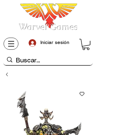
Warvel Games
Iniciar sesión