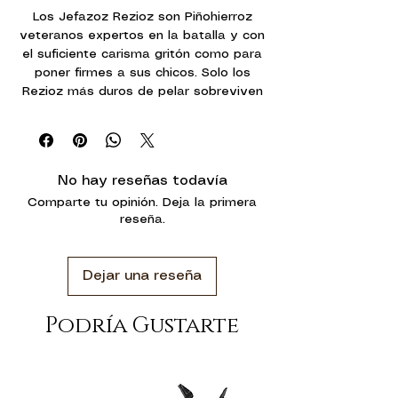
Los Jefazoz Rezioz son Piñohierroz
veteranos expertos en la batalla y con
el suficiente carisma gritón como para
poner firmes a sus chicos. Solo los
Rezioz más duros de pelar sobreviven
lo bastante como para convertirse en
Jefazo, un guerrero formidable capaz
de convertir una anárquica horda orruk
en una disciplinada máquina de matar
No hay reseñas todavía
que avanza en algo parecido a una
Comparte tu opinión. Deja la primera
formación antes de abalanzarse sobre
reseña.
el enemigo como un puño acorazado.
Este kit de plástico multicomponente
Dejar una reseña
monta un Jefazo Rezio, un comandante
brutal de los clanes Piñohierroz. Este
enorme orruk viene armado con un
Podría Gustarte
dezmembradora del jefe y una
rebanadora para machacar y destripar
a cualquier enemigo que le pongo a
prueba. Su armadura pesada y el