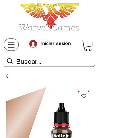
Warvel Games
Iniciar sesión