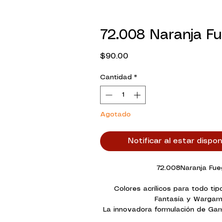
72.008 Naranja F
Precio
$90.00
Cantidad
*
Agotado
Notificar al estar dispon
72.008Naranja Fu
Colores acrílicos para todo tip
Fantasía y Wargam
La innovadora formulación de Ga
una gran mejora en la aplicación