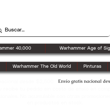
ammer 40,000
Warhammer Age of Si
Warhammer The Old World
Pinturas
Envío gratis nacional de
 nacional desde $2,500
recibe tu pedido sin costo de envío en com
cionales. No acumulable con otras promocione
en productos en stock.