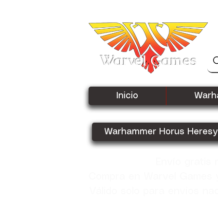
Warvel Games
Inicio
Warh
Warhammer Horus Heresy
Envío gratis
Compra en Warvel Games y 
Válido solo para envíos na