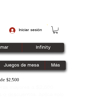
Iniciar sesión
gmar
Infinity
Juegos de mesa
Más
sde $2,500
pras mayores a $2,500
Shop Now
s o descuentos. Aplica solo