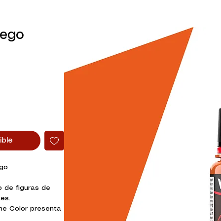
uego
ible
ego
o de figuras de
es.
me Color presenta
, los colores se