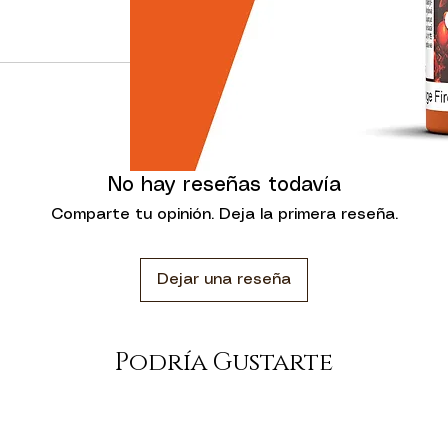
on más fluidos y
 saturación de
minosidad, máxima
encia.
ad, ofreciendo un
to nivelación que
 pincelada. En su
No hay reseñas todavía
nas acrílicas de
ria resistencia.
Comparte tu opinión. Deja la primera reseña.
n sido formulados
 pueden usarse con
Dejar una reseña
irbrush Thinner.
senta en botellas
agotas. Esta
Podría Gustarte
de la pintura y el
ueden utilizar
el contenido del
tiempo.