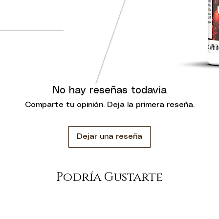
, los colores se
on más fluidos y
 saturación de
minosidad, máxima
encia.
ad, ofreciendo un
to nivelación que
No hay reseñas todavía
 pincelada. En su
nas acrílicas de
Comparte tu opinión. Deja la primera reseña.
ria resistencia.
n sido formulados
Dejar una reseña
 pueden usarse con
irbrush Thinner.
senta en botellas
Podría Gustarte
agotas. Esta
de la pintura y el
ueden utilizar
el contenido del