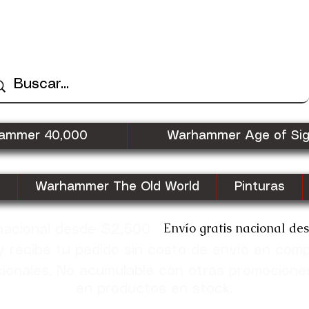
ammer 40,000
Warhammer Age of Si
Warhammer The Old World
Pinturas
Envío gratis nacional de
 nacional desde $2,500
recibe tu pedido sin costo de envío en com
cionales. No acumulable con otras promocione
en productos en stock.