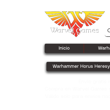
Warvel Games
Inicio
Warh
Warhammer Horus Heresy
Envío gratis
Compra en Warvel Games y 
Válido solo para envíos na