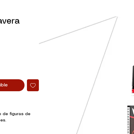
avera
ible
o de figuras de
es.
me Color presenta