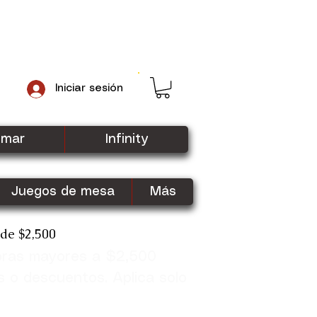
Iniciar sesión
gmar
Infinity
Juegos de mesa
Más
sde $2,500
pras mayores a $2,500
Shop Now
s o descuentos. Aplica solo