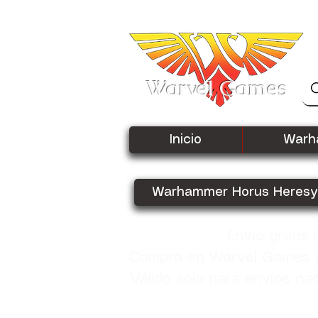
Warvel Games
Inicio
Warh
Warhammer Horus Heresy
Envío gratis
Compra en Warvel Games y 
Válido solo para envíos na