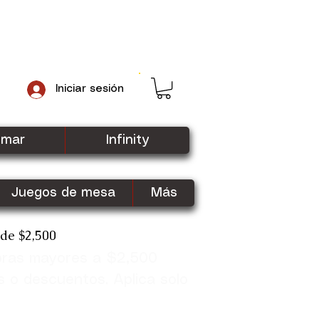
Iniciar sesión
gmar
Infinity
Juegos de mesa
Más
sde $2,500
pras mayores a $2,500
Shop Now
s o descuentos. Aplica solo