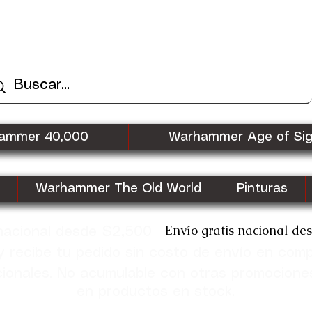
ammer 40,000
Warhammer Age of Si
Warhammer The Old World
Pinturas
Envío gratis nacional de
 nacional desde $2,500
recibe tu pedido sin costo de envío en com
cionales. No acumulable con otras promocione
en productos en stock.