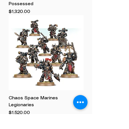
Possessed
Precio
$1,320.00
Chaos Space Marines
Legionaries
Precio
$1,520.00