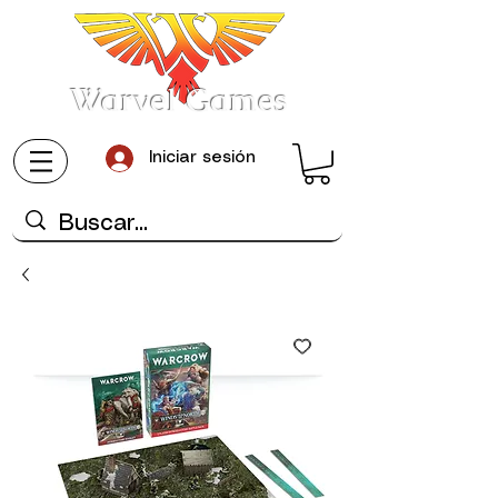
Warvel Games
Iniciar sesión