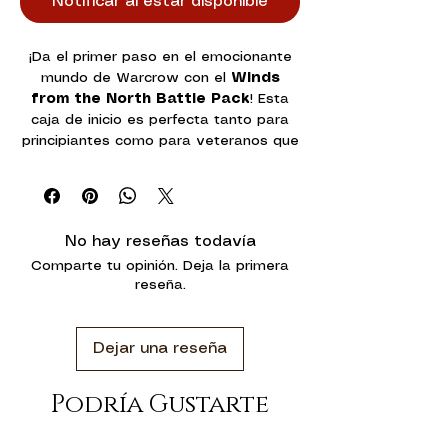
Notificar al estar disponible
¡Da el primer paso en el emocionante
mundo de Warcrow con el
Winds
from the North Battle Pack
! Esta
caja de inicio es perfecta tanto para
principiantes como para veteranos que
buscan expandir sus ejércitos con
nuevas miniaturas y recursos. Con
contenido de alta calidad, esta caja te
guiará en cada paso mientras te
No hay reseñas todavía
sumerges en intensas batallas llenas
Comparte tu opinión. Deja la primera
de estrategia y emoción.
reseña.
Contenido de la Caja:
Libreto
: Aprende a jugar con
Dejar una reseña
instrucciones detalladas y visuales
que te permitirán dominar las reglas
y mecánicas de Warcrow desde el
Podría Gustarte
inicio.
Miniaturas
: 14 miniaturas de las