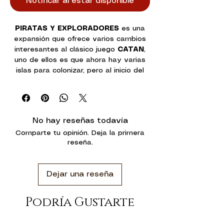
Notificar al estar disponible
PIRATAS Y EXPLORADORES
es una
expansión que ofrece varios cambios
interesantes al clásico juego
CATAN
,
uno de ellos es que ahora hay varias
islas para colonizar, pero al inicio del
juego solamente una de estas islas
será conocida y las otras las iremos
descubriendo cuando mandemos a
nuestros exploradores a encontrar
No hay reseñas todavía
esas nuevas tierras.
Comparte tu opinión. Deja la primera
En estas nuevas islas podremos
reseña.
construir asentamientos portuarios, los
cuales nos darán el doble de recursos
y puntos de victoria que un poblado
Dejar una reseña
normal. Por último, un interesante
cambio que esta expansión ofrece es
la posibilidad de obtener una moneda
Podría Gustarte
de oro en aquellos turnos que la tirada
de dados no nos favorezca y nos