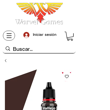
Warvel Games
Iniciar sesión