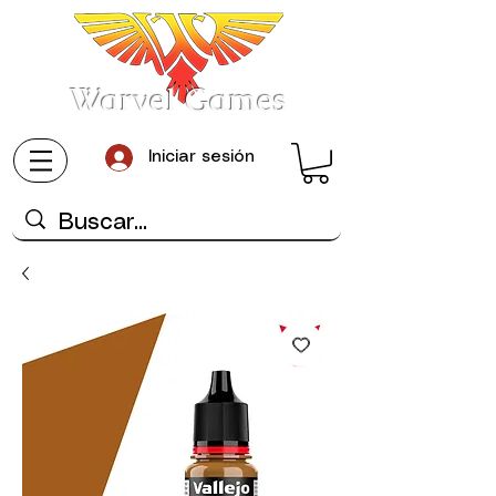
Warvel Games
Iniciar sesión