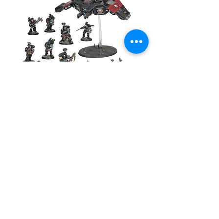
pincel, pero pueden usarse con
aerógrafo previa dilución con Airbrush
Thinner.
Presentación: Game Color se presenta
en botellas de 18 ml/0.6 fl oz con
cuentagotas. Esta presentación evita
la evaporación de la pintura y el
secado dentro del frasco. Se pueden
utilizar cantidades mínimas y conservar
el contenido del frasco durante mucho
Armageddon Battalion:
tiempo.
Deathwatch
Armageddon 
Precio
$3,400.00
Escríbenos por
WhatsApp y te
asesoramos